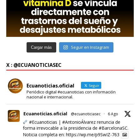
Seguir en Instagram
Cargar más
X : @ECUANOTICIASEC
Ecuanoticias.oficial
Seguir
Periódico digital #ecuanoticias con información
nacional e internacional.
Ecuanoticias.oficial
@ecuanoticiasec
·
6 Ago
#Ecuanoticias
|
#AntonioÁlvarez
renuncia de
forma irrevocable a la presidencia de
#BarcelonaSC
.
Noticia completa en:
https://wp.me/p9SwIZ-763