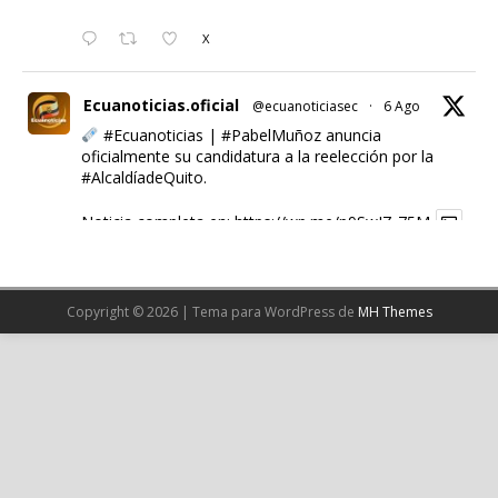
X
Ecuanoticias.oficial
@ecuanoticiasec
·
6 Ago
#Ecuanoticias
|
#PabelMuñoz
anuncia
oficialmente su candidatura a la reelección por la
#AlcaldíadeQuito
.
Noticia completa en:
https://wp.me/p9SwIZ-75M
1
X
Copyright © 2026 | Tema para WordPress de
MH Themes
Cargar más