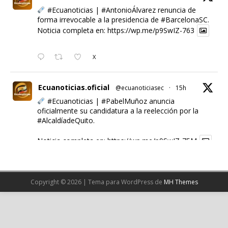
#Ecuanoticias
|
#AntonioÁlvarez
renuncia de
forma irrevocable a la presidencia de
#BarcelonaSC
.
Noticia completa en:
https://wp.me/p9SwIZ-763
X
Ecuanoticias.oficial
@ecuanoticiasec
·
15h
#Ecuanoticias
|
#PabelMuñoz
anuncia
oficialmente su candidatura a la reelección por la
#AlcaldíadeQuito
.
Noticia completa en:
https://wp.me/p9SwIZ-75M
1
X
Copyright © 2026 | Tema para WordPress de
MH Themes
Cargar más