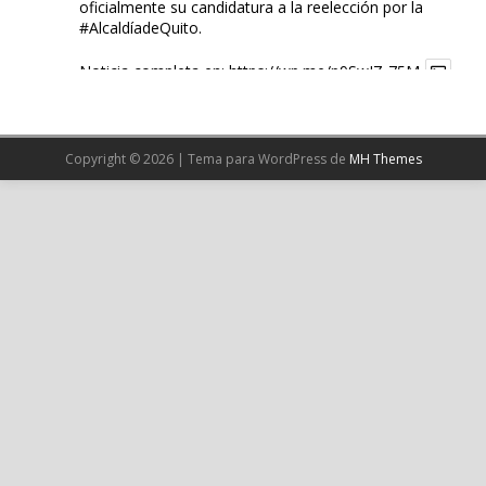
oficialmente su candidatura a la reelección por la
#AlcaldíadeQuito
.
Noticia completa en:
https://wp.me/p9SwIZ-75M
1
X
Copyright © 2026 | Tema para WordPress de
MH Themes
Cargar más