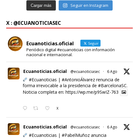
Seguir en Instagram
Cargar más
X : @ECUANOTICIASEC
Ecuanoticias.oficial
Seguir
Periódico digital #ecuanoticias con información
nacional e internacional.
Ecuanoticias.oficial
@ecuanoticiasec
·
6 Ago
#Ecuanoticias
|
#AntonioÁlvarez
renuncia de
forma irrevocable a la presidencia de
#BarcelonaSC
.
Noticia completa en:
https://wp.me/p9SwIZ-763
X
Ecuanoticias.oficial
@ecuanoticiasec
·
6 Ago
#Ecuanoticias
|
#PabelMuñoz
anuncia