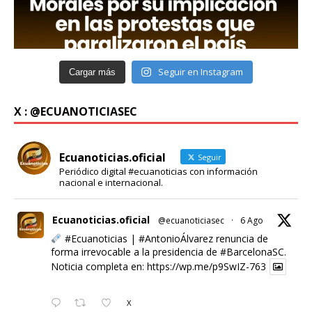
Seguir en Instagram
Cargar más
X : @ECUANOTICIASEC
Ecuanoticias.oficial
Seguir
Periódico digital #ecuanoticias con información
nacional e internacional.
Ecuanoticias.oficial
@ecuanoticiasec
·
6 Ago
#Ecuanoticias
|
#AntonioÁlvarez
renuncia de
forma irrevocable a la presidencia de
#BarcelonaSC
.
Noticia completa en:
https://wp.me/p9SwIZ-763
X