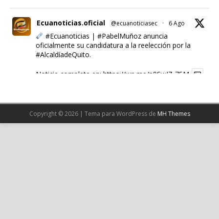
Ecuanoticias.oficial
@ecuanoticiasec
·
6 Ago
#Ecuanoticias
|
#PabelMuñoz
anuncia
oficialmente su candidatura a la reelección por la
#AlcaldíadeQuito
.
Noticia completa en:
https://wp.me/p9SwIZ-75M
1
X
Copyright © 2026 | Tema para WordPress de
MH Themes
Cargar más