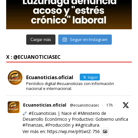
Seguir en Instagram
Cargar más
X : @ECUANOTICIASEC
Ecuanoticias.oficial
Seguir
Periódico digital #ecuanoticias con información
nacional e internacional.
Ecuanoticias.oficial
@ecuanoticiasec
·
17h
#Ecuanoticias
| Nace el
#Ministerio
de
Desarrollo Económico y Productivo: Gobierno unifica
#Finanzas
,
#Producción
y
#Agricultura
.
Ver más en:
https://wp.me/p9SwIZ-756