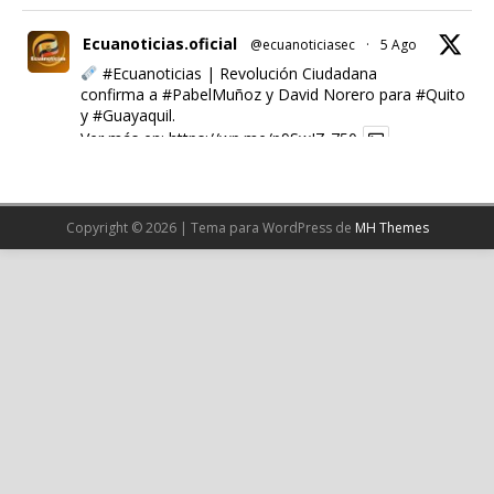
Ecuanoticias.oficial
@ecuanoticiasec
·
5 Ago
#Ecuanoticias
| Revolución Ciudadana
confirma a
#PabelMuñoz
y David Norero para
#Quito
y
#Guayaquil
.
Ver más en:
https://wp.me/p9SwIZ-750
X
Copyright © 2026 | Tema para WordPress de
MH Themes
Cargar más