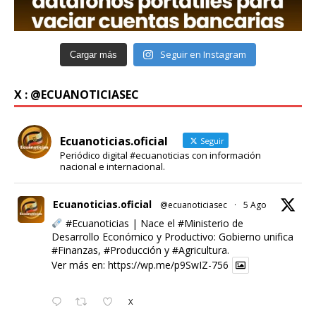
Seguir en Instagram
Cargar más
X : @ECUANOTICIASEC
Ecuanoticias.oficial
Seguir
Periódico digital #ecuanoticias con información
nacional e internacional.
Ecuanoticias.oficial
@ecuanoticiasec
·
5 Ago
#Ecuanoticias
| Nace el
#Ministerio
de
Desarrollo Económico y Productivo: Gobierno unifica
#Finanzas
,
#Producción
y
#Agricultura
.
Ver más en:
https://wp.me/p9SwIZ-756
X