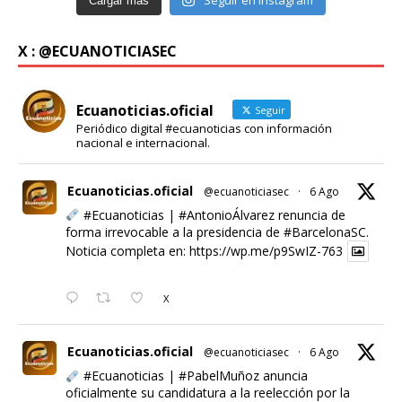
Seguir en Instagram
Cargar más
X : @ECUANOTICIASEC
Ecuanoticias.oficial
Seguir
Periódico digital #ecuanoticias con información
nacional e internacional.
Ecuanoticias.oficial
@ecuanoticiasec
·
6 Ago
#Ecuanoticias
|
#AntonioÁlvarez
renuncia de
forma irrevocable a la presidencia de
#BarcelonaSC
.
Noticia completa en:
https://wp.me/p9SwIZ-763
X
Ecuanoticias.oficial
@ecuanoticiasec
·
6 Ago
#Ecuanoticias
|
#PabelMuñoz
anuncia
oficialmente su candidatura a la reelección por la