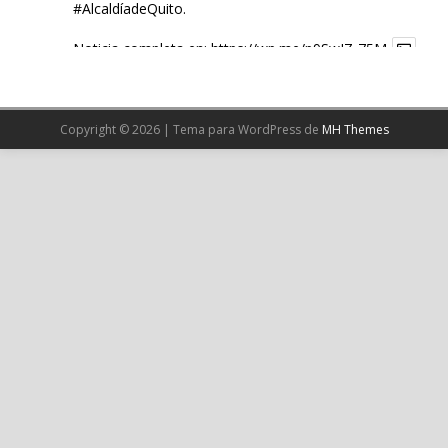
#AlcaldíadeQuito
.
Noticia completa en:
https://wp.me/p9SwIZ-75M
1
X
Copyright © 2026 | Tema para WordPress de
MH Themes
Cargar más