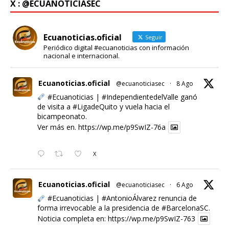
X : @ECUANOTICIASEC
Ecuanoticias.oficial
Seguir
Periódico digital #ecuanoticias con información
nacional e internacional.
Ecuanoticias.oficial
@ecuanoticiasec
·
8 Ago
#Ecuanoticias
|
#IndependientedelValle
ganó
de visita a
#LigadeQuito
y vuela hacia el
bicampeonato.
Ver más en.
https://wp.me/p9SwIZ-76a
X
Ecuanoticias.oficial
@ecuanoticiasec
·
6 Ago
#Ecuanoticias
|
#AntonioÁlvarez
renuncia de
forma irrevocable a la presidencia de
#BarcelonaSC
.
Noticia completa en:
https://wp.me/p9SwIZ-763