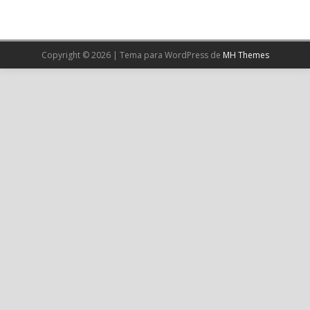
X
Cargar más
Copyright © 2026 | Tema para WordPress de
MH Themes