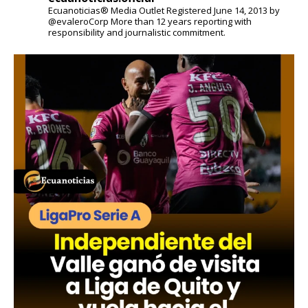
Ecuanoticias® Media Outlet
Registered June 14, 2013 by
@evaleroCorp
More than 12 years reporting with
responsibility and journalistic commitment.