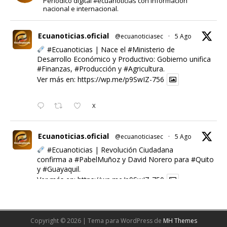
Periódico digital #ecuanoticias con información
nacional e internacional.
Ecuanoticias.oficial
@ecuanoticiasec
·
5 Ago
#Ecuanoticias
| Nace el
#Ministerio
de
Desarrollo Económico y Productivo: Gobierno unifica
#Finanzas
,
#Producción
y
#Agricultura
.
Ver más en:
https://wp.me/p9SwIZ-756
X
Ecuanoticias.oficial
@ecuanoticiasec
·
5 Ago
#Ecuanoticias
| Revolución Ciudadana
confirma a
#PabelMuñoz
y David Norero para
#Quito
y
#Guayaquil
.
Ver más en:
https://wp.me/p9SwIZ-750
X
Copyright © 2026 | Tema para WordPress de
MH Themes