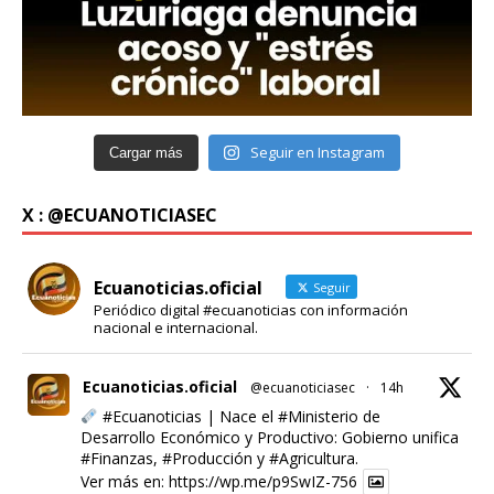
Seguir en Instagram
Cargar más
X : @ECUANOTICIASEC
Ecuanoticias.oficial
Seguir
Periódico digital #ecuanoticias con información
nacional e internacional.
Ecuanoticias.oficial
@ecuanoticiasec
·
14h
#Ecuanoticias
| Nace el
#Ministerio
de
Desarrollo Económico y Productivo: Gobierno unifica
#Finanzas
,
#Producción
y
#Agricultura
.
Ver más en:
https://wp.me/p9SwIZ-756