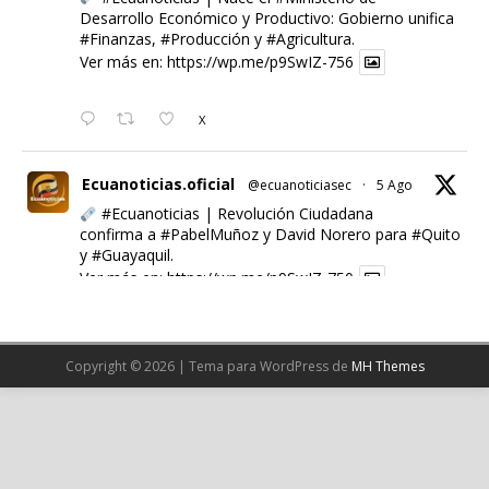
Desarrollo Económico y Productivo: Gobierno unifica
#Finanzas
,
#Producción
y
#Agricultura
.
Ver más en:
https://wp.me/p9SwIZ-756
X
Ecuanoticias.oficial
@ecuanoticiasec
·
5 Ago
#Ecuanoticias
| Revolución Ciudadana
confirma a
#PabelMuñoz
y David Norero para
#Quito
y
#Guayaquil
.
Ver más en:
https://wp.me/p9SwIZ-750
X
Copyright © 2026 | Tema para WordPress de
MH Themes
Cargar más