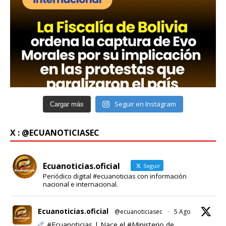
Seguir en Instagram
Cargar más
X : @ECUANOTICIASEC
Ecuanoticias.oficial
Seguir
Periódico digital #ecuanoticias con información
nacional e internacional.
Ecuanoticias.oficial
@ecuanoticiasec
·
5 Ago
#Ecuanoticias
| Nace el
#Ministerio
de