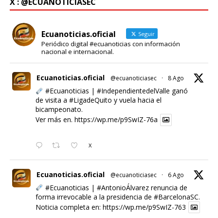
X : @ECUANOTICIASEC
Ecuanoticias.oficial
Seguir
Periódico digital #ecuanoticias con información
nacional e internacional.
Ecuanoticias.oficial
@ecuanoticiasec
·
8 Ago
#Ecuanoticias
|
#IndependientedelValle
ganó
de visita a
#LigadeQuito
y vuela hacia el
bicampeonato.
Ver más en.
https://wp.me/p9SwIZ-76a
X
Ecuanoticias.oficial
@ecuanoticiasec
·
6 Ago
#Ecuanoticias
|
#AntonioÁlvarez
renuncia de
forma irrevocable a la presidencia de
#BarcelonaSC
.
Noticia completa en:
https://wp.me/p9SwIZ-763