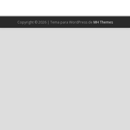
X
Cargar más
Copyright © 2026 | Tema para WordPress de
MH Themes