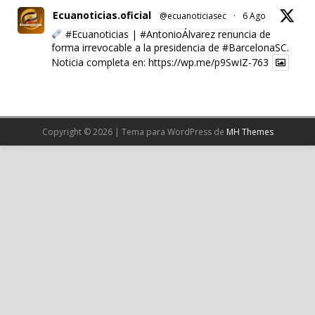
Ecuanoticias.oficial
@ecuanoticiasec
·
6 Ago
#Ecuanoticias
|
#AntonioÁlvarez
renuncia de
forma irrevocable a la presidencia de
#BarcelonaSC
.
Noticia completa en:
https://wp.me/p9SwIZ-763
X
Cargar más
Copyright © 2026 | Tema para WordPress de
MH Themes