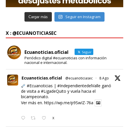
Seguir en Instagram
Cargar más
X : @ECUANOTICIASEC
Ecuanoticias.oficial
Seguir
Periódico digital #ecuanoticias con información
nacional e internacional.
Ecuanoticias.oficial
@ecuanoticiasec
·
8 Ago
#Ecuanoticias
|
#IndependientedelValle
ganó
de visita a
#LigadeQuito
y vuela hacia el
bicampeonato.
Ver más en.
https://wp.me/p9SwIZ-76a
X