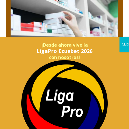
¡Desde ahora vive la
LigaPro Ecuabet 2026
con nosotros!