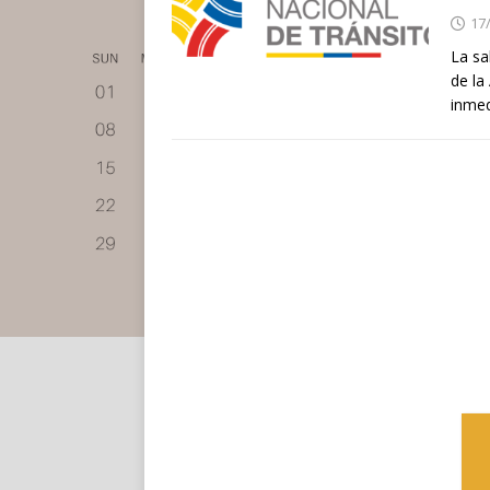
17
La sa
de la
inmed