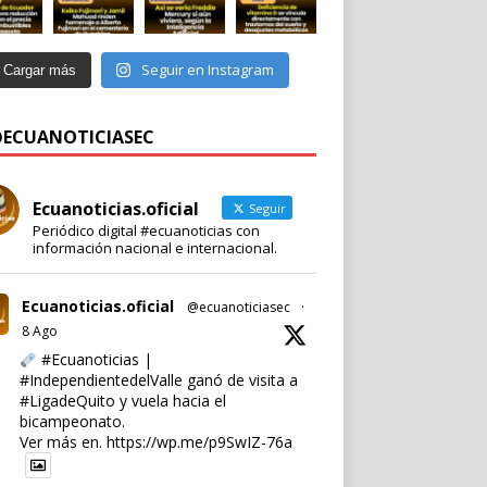
Seguir en Instagram
Cargar más
 @ECUANOTICIASEC
Ecuanoticias.oficial
Seguir
Periódico digital #ecuanoticias con
información nacional e internacional.
Ecuanoticias.oficial
@ecuanoticiasec
·
8 Ago
#Ecuanoticias
|
#IndependientedelValle
ganó de visita a
#LigadeQuito
y vuela hacia el
bicampeonato.
Ver más en.
https://wp.me/p9SwIZ-76a