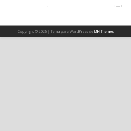
Noticia completa en:
https://wp.me/p9SwIZ-75M
1
X
Copyright © 2026 | Tema para WordPress de
MH Themes
Cargar más