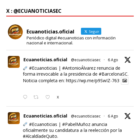
X : @ECUANOTICIASEC
Ecuanoticias.oficial
Seguir
Periódico digital #ecuanoticias con información
nacional e internacional.
Ecuanoticias.oficial
@ecuanoticiasec
·
6 Ago
#Ecuanoticias
|
#AntonioÁlvarez
renuncia de
forma irrevocable a la presidencia de
#BarcelonaSC
.
Noticia completa en:
https://wp.me/p9SwIZ-763
X
Ecuanoticias.oficial
@ecuanoticiasec
·
6 Ago
#Ecuanoticias
|
#PabelMuñoz
anuncia
oficialmente su candidatura a la reelección por la
#AlcaldíadeQuito
.