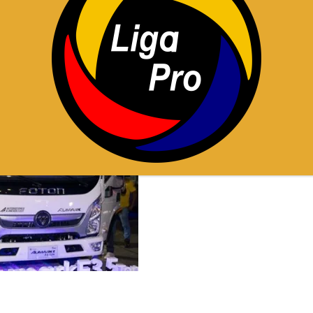
nentes de alta calidad.
onfiabilidad de los camiones, han sido construidos con
para resistir las condiciones de trabajo exigentes. La
ciencia y el rendimiento, esto puede incluir características
s de frenado especial para manejo de cargas, entre otros.
dos nuestros puntos de camiones a nivel nacional, con el