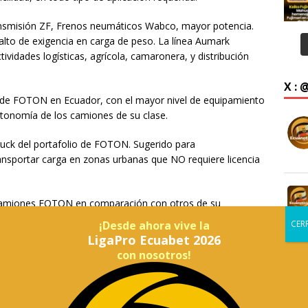
nsmisión ZF, Frenos neumáticos Wabco, mayor potencia.
alto de exigencia en carga de peso. La línea Aumark
ividades logísticas, agrícola, camaronera, y distribución
X :
o de FOTON en Ecuador, con el mayor nivel de equipamiento
utonomía de los camiones de su clase.
ruck del portafolio de FOTON. Sugerido para
nsportar carga en zonas urbanas que NO requiere licencia
s camiones FOTON en comparación con otros de su
recio. Ofrecen una combinación equilibrada de calidad,
¡Desde ahora vive la
do, lo que los convierte en la mejor opción dentro de cada
LigaPro Ecuabet 2026
con nosotros!
ia y ahorro de combustible, ya que los camiones de FOTON
on la mejor ingeniería que ayuda a reducir los costos
do a las avanzadas tecnologías de motor y sistemas de