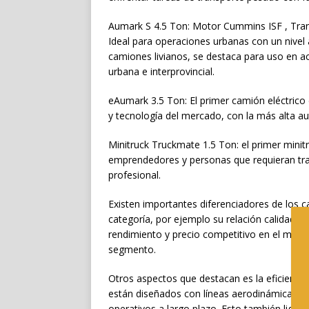
Aumark S 4.5 Ton: Motor Cummins ISF , Tra
Ideal para operaciones urbanas con un nivel 
camiones livianos, se destaca para uso en act
urbana e interprovincial.
eAumark 3.5 Ton: El primer camión eléctric
y tecnología del mercado, con la más alta a
Minitruck Truckmate 1.5 Ton: el primer minit
emprendedores y personas que requieran tra
profesional.
Existen importantes diferenciadores de lo
categoría, por ejemplo su relación calidad-p
rendimiento y precio competitivo en el merca
segmento.
Otros aspectos que destacan es la eficienc
están diseñados con líneas aerodinámicas y c
operativos a largo plazo. Esto también liga