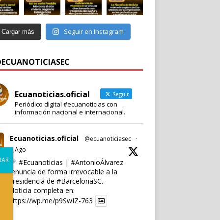
Seguir en Instagram
Cargar más
 @ECUANOTICIASEC
Ecuanoticias.oficial
Seguir
Periódico digital #ecuanoticias con
información nacional e internacional.
Ecuanoticias.oficial
@ecuanoticiasec
·
6 Ago
#Ecuanoticias
|
#AntonioÁlvarez
renuncia de forma irrevocable a la
presidencia de
#BarcelonaSC
.
Noticia completa en:
https://wp.me/p9SwIZ-763