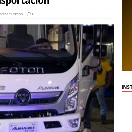
nsportación
anzamientos
0
INS