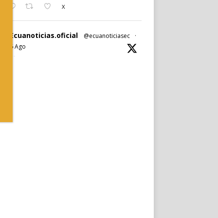
X
Ecuanoticias.oficial
@ecuanoticiasec
·
6 Ago
#Ecuanoticias
|
#PabelMuñoz
anuncia oficialmente su candidatura a la
reelección por la
#AlcaldíadeQuito
.
Noticia completa en:
https://wp.me/p9SwIZ-75M
1
X
Cargar más