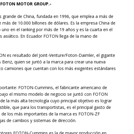
e FOTON MOTOR GROUP.-
s grande de China, fundada en 1996, que emplea a más de
e más de 10.000 billones de dólares. Es la empresa China de
uno en el ranking por más de 19 años y es la cuarta en el
s asiático. En Ecuador FOTON llega de la mano de
ON es resultado del Joint-Venture/Foton-Daimler, el gigante
Benz, quien se juntó a la marca para crear una nueva
cto camiones que cuentan con los más exigentes estándares
mportante: FOTON-Cummins, el fabricante americano de
 bajo el mismo modelo de negocio se juntó con FOTON
e la más alta tecnología cuyo principal objetivo es lograr
ble, que para los transportistas, es el principal gasto de
ture de los más importantes de la marca es FOTON-ZF
jas de cambios y sistemas de dirección.
 motores FOTON-Cummins es la de mayor producción en