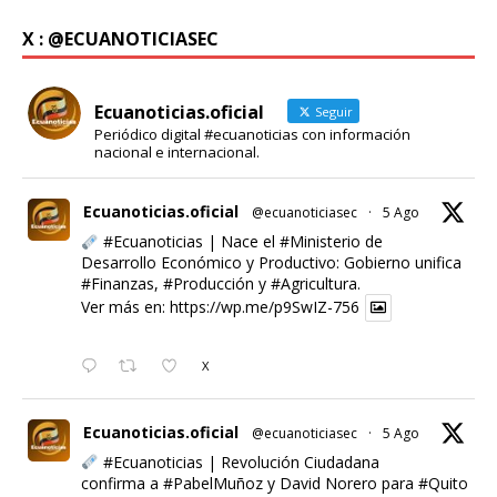
X : @ECUANOTICIASEC
Ecuanoticias.oficial
Seguir
Periódico digital #ecuanoticias con información
nacional e internacional.
Ecuanoticias.oficial
@ecuanoticiasec
·
5 Ago
#Ecuanoticias
| Nace el
#Ministerio
de
Desarrollo Económico y Productivo: Gobierno unifica
#Finanzas
,
#Producción
y
#Agricultura
.
Ver más en:
https://wp.me/p9SwIZ-756
X
Ecuanoticias.oficial
@ecuanoticiasec
·
5 Ago
#Ecuanoticias
| Revolución Ciudadana
confirma a
#PabelMuñoz
y David Norero para
#Quito