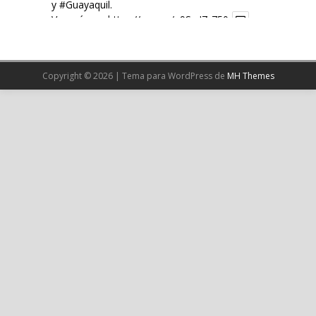
y
#Guayaquil
.
Ver más en:
https://wp.me/p9SwIZ-750
X
Copyright © 2026 | Tema para WordPress de
MH Themes
Cargar más