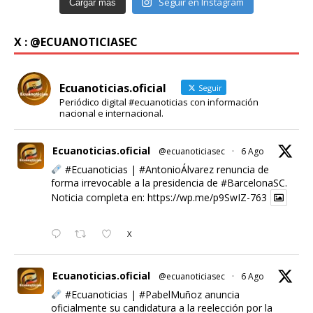
Seguir en Instagram
Cargar más
X : @ECUANOTICIASEC
Ecuanoticias.oficial
Seguir
Periódico digital #ecuanoticias con información
nacional e internacional.
Ecuanoticias.oficial
@ecuanoticiasec
·
6 Ago
#Ecuanoticias
|
#AntonioÁlvarez
renuncia de
forma irrevocable a la presidencia de
#BarcelonaSC
.
Noticia completa en:
https://wp.me/p9SwIZ-763
X
Ecuanoticias.oficial
@ecuanoticiasec
·
6 Ago
#Ecuanoticias
|
#PabelMuñoz
anuncia
oficialmente su candidatura a la reelección por la