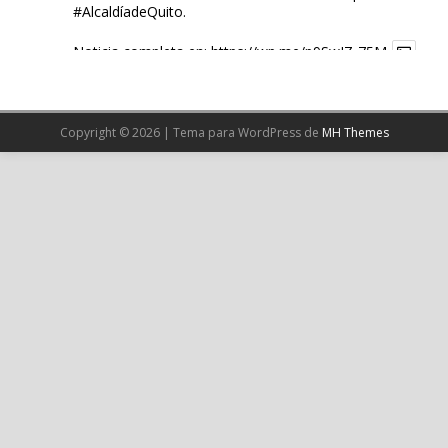
#AlcaldíadeQuito
.
Noticia completa en:
https://wp.me/p9SwIZ-75M
1
X
Copyright © 2026 | Tema para WordPress de
MH Themes
Cargar más