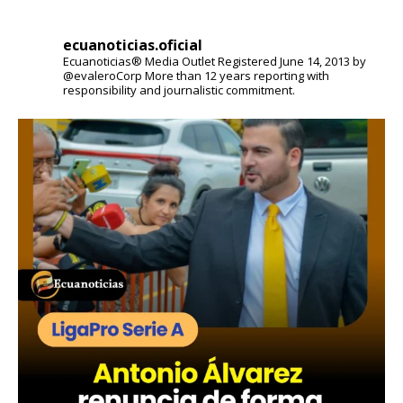
ecuanoticias.oficial
Ecuanoticias® Media Outlet
Registered June 14, 2013 by
@evaleroCorp
More than 12 years reporting with
responsibility and journalistic commitment.