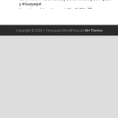
y
#Guayaquil
.
Ver más en:
https://wp.me/p9SwIZ-750
X
Copyright © 2026 | Tema para WordPress de
MH Themes
Cargar más