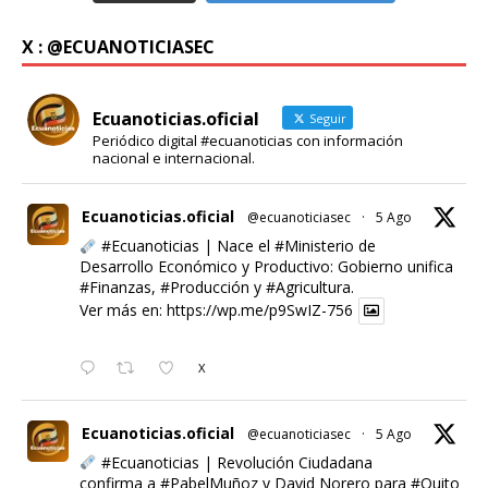
X : @ECUANOTICIASEC
Ecuanoticias.oficial
Seguir
Periódico digital #ecuanoticias con información
nacional e internacional.
Ecuanoticias.oficial
@ecuanoticiasec
·
5 Ago
#Ecuanoticias
| Nace el
#Ministerio
de
Desarrollo Económico y Productivo: Gobierno unifica
#Finanzas
,
#Producción
y
#Agricultura
.
Ver más en:
https://wp.me/p9SwIZ-756
X
Ecuanoticias.oficial
@ecuanoticiasec
·
5 Ago
#Ecuanoticias
| Revolución Ciudadana
confirma a
#PabelMuñoz
y David Norero para
#Quito