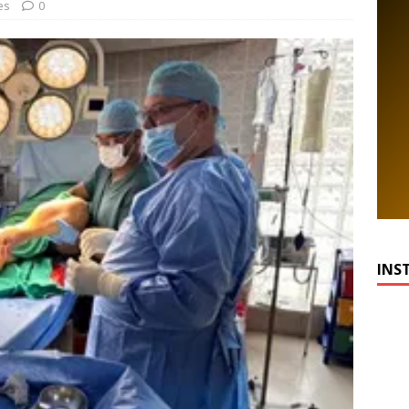
es
0
INS