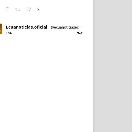
X
Ecuanoticias.oficial
@ecuanoticiasec
·
13h
#Ecuanoticias
| Revolución
Ciudadana confirma a
#PabelMuñoz
y
David Norero para
#Quito
y
#Guayaquil
.
Ver más en:
https://wp.me/p9SwIZ-750
X
Cargar más