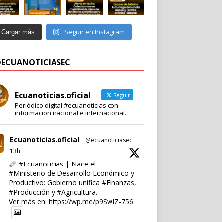
Seguir en Instagram
Cargar más
 @ECUANOTICIASEC
Ecuanoticias.oficial
Seguir
Periódico digital #ecuanoticias con
información nacional e internacional.
Ecuanoticias.oficial
@ecuanoticiasec
·
13h
#Ecuanoticias
| Nace el
#Ministerio
de Desarrollo Económico y
Productivo: Gobierno unifica
#Finanzas
,
#Producción
y
#Agricultura
.
Ver más en:
https://wp.me/p9SwIZ-756