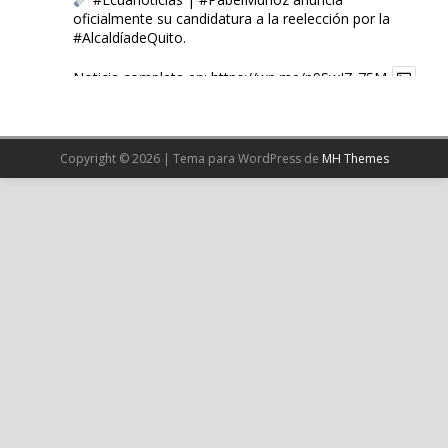
oficialmente su candidatura a la reelección por la
#AlcaldíadeQuito
.
Noticia completa en:
https://wp.me/p9SwIZ-75M
1
X
Copyright © 2026 | Tema para WordPress de
MH Themes
Cargar más