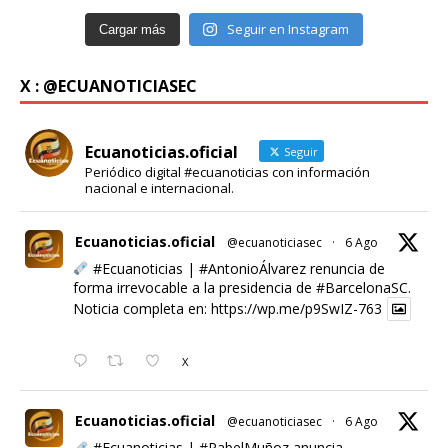
Seguir en Instagram
Cargar más
X : @ECUANOTICIASEC
Ecuanoticias.oficial
Seguir
Periódico digital #ecuanoticias con información
nacional e internacional.
Ecuanoticias.oficial
@ecuanoticiasec
·
6 Ago
#Ecuanoticias
|
#AntonioÁlvarez
renuncia de
forma irrevocable a la presidencia de
#BarcelonaSC
.
Noticia completa en:
https://wp.me/p9SwIZ-763
X
Ecuanoticias.oficial
@ecuanoticiasec
·
6 Ago
#Ecuanoticias
|
#PabelMuñoz
anuncia