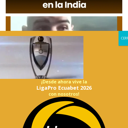
¡Desde ahora vive la
LigaPro Ecuabet 2026
con nosotros!