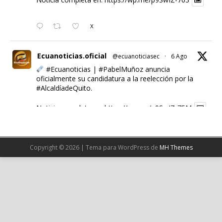
Noticia completa en:
https://wp.me/p9SwIZ-763
X
Ecuanoticias.oficial
@ecuanoticiasec
·
6 Ago
#Ecuanoticias
|
#PabelMuñoz
anuncia
oficialmente su candidatura a la reelección por la
#AlcaldíadeQuito
.
Noticia completa en:
https://wp.me/p9SwIZ-75M
1
X
Copyright © 2026 | Tema para WordPress de
MH Themes
Cargar más