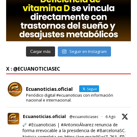
Seguir en Instagram
Cargar más
X : @ECUANOTICIASEC
Ecuanoticias.oficial
Seguir
Periódico digital #ecuanoticias con información
nacional e internacional.
Ecuanoticias.oficial
@ecuanoticiasec
·
6 Ago
#Ecuanoticias
|
#AntonioÁlvarez
renuncia de
forma irrevocable a la presidencia de
#BarcelonaSC
.