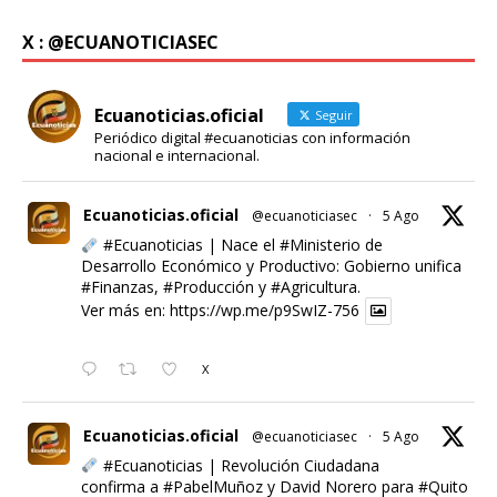
X : @ECUANOTICIASEC
Ecuanoticias.oficial
Seguir
Periódico digital #ecuanoticias con información
nacional e internacional.
Ecuanoticias.oficial
@ecuanoticiasec
·
5 Ago
#Ecuanoticias
| Nace el
#Ministerio
de
Desarrollo Económico y Productivo: Gobierno unifica
#Finanzas
,
#Producción
y
#Agricultura
.
Ver más en:
https://wp.me/p9SwIZ-756
X
Ecuanoticias.oficial
@ecuanoticiasec
·
5 Ago
#Ecuanoticias
| Revolución Ciudadana
confirma a
#PabelMuñoz
y David Norero para
#Quito