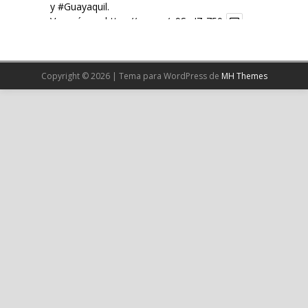
y
#Guayaquil
.
Ver más en:
https://wp.me/p9SwIZ-750
X
Copyright © 2026 | Tema para WordPress de
MH Themes
Cargar más