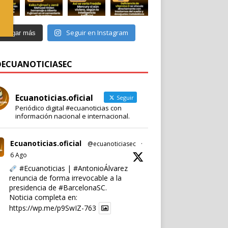
Seguir en Instagram
Cargar más
 @ECUANOTICIASEC
Ecuanoticias.oficial
Seguir
Periódico digital #ecuanoticias con
información nacional e internacional.
Ecuanoticias.oficial
@ecuanoticiasec
·
6 Ago
#Ecuanoticias
|
#AntonioÁlvarez
renuncia de forma irrevocable a la
presidencia de
#BarcelonaSC
.
Noticia completa en:
https://wp.me/p9SwIZ-763