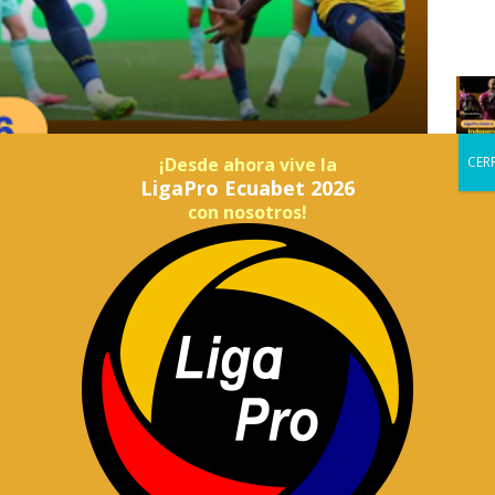
¡Desde ahora vive la
LigaPro Ecuabet 2026
con nosotros!
ador se impuso 2-1 a Alemania en un partido épico. Con
, el equipo de Sebastián Beccacece logró la hazaña y
s de final de la Copa Mundial 2026.
 de oro en el fútbol sudamericano, la Selección de
 en la mano y la obligación de ganar para no armar las
emania en el Estadio MetLife de Nueva Jersey, asegurando de
a de la Copa del Mundo.
nas al minuto 2, Leroy Sané encendió las alarmas locales
esajuste defensivo. Lejos de venirse abajo, el combinado