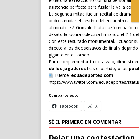
ecuatoriano reaccionó con una personalidad
asistencia perfecta para fusilar la valla contr
La segunda mitad fue un recital de drama y es
pudo cambiar el destino del encuentro a favo
al minuto 77: Gonzalo Plata cazó un balón en
desató la locura colectiva firmando el 2-1 defi
Con este resultado monumental, Ecuador sum
directo a los dieciseisavos de final y dejando
gigante en el torneo.
Para complementar tu nota web, dime si nec
de los jugadores
tras el partido, o los
posi
Fuente:
ecuadeportes.com
https://www.twitter.com/ecuadeportes/sta
Comparte esto:
Facebook
X
SÉ EL PRIMERO EN COMENTAR
Dejar una contestacion