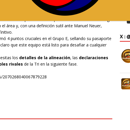
 admirable. Al minuto 9, Nilson Angulo aprovechó una
aria y encender la ilusión de millones de hinchas.
trategia. El VAR se vistió de héroe al anular un penal que
r de los europeos. La recompensa al esfuerzo tricolor llegó
 el área y, con una definición sutil ante Manuel Neuer,
nitivo.
X :
ó 4 puntos cruciales en el Grupo E, sellando su pasaporte
 claro que este equipo está listo para desafiar a cualquier
esitas los
detalles de la alineación
, las
declaraciones
bles rivales
de la Tri en la siguiente fase.
tus/2070268040067879228