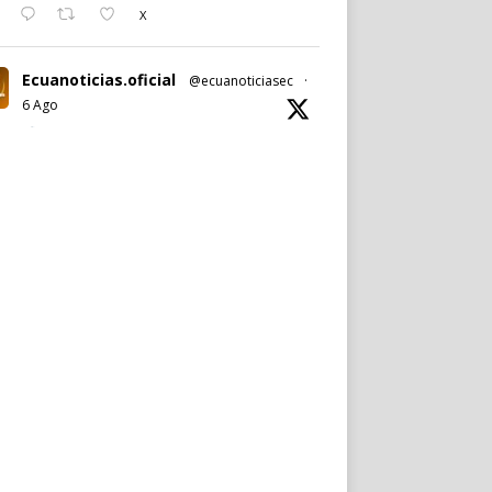
X
Ecuanoticias.oficial
@ecuanoticiasec
·
6 Ago
#Ecuanoticias
|
#PabelMuñoz
anuncia oficialmente su candidatura a la
reelección por la
#AlcaldíadeQuito
.
Noticia completa en:
https://wp.me/p9SwIZ-75M
1
X
Cargar más