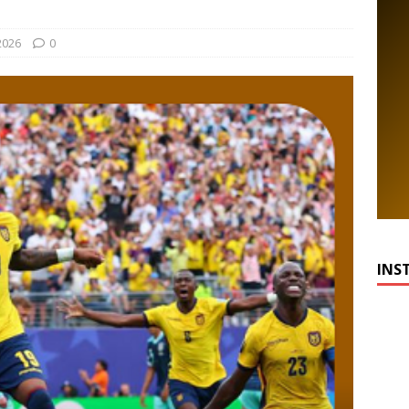
2026
0
INS