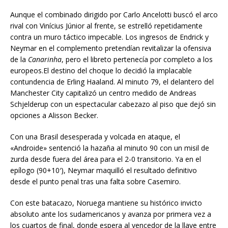
Aunque el combinado dirigido por Carlo Ancelotti buscó el arco
rival con Vinícius Júnior al frente, se estrelló repetidamente
contra un muro táctico impecable. Los ingresos de Endrick y
Neymar en el complemento pretendían revitalizar la ofensiva
de la
Canarinha
, pero el libreto pertenecía por completo a los
europeos.El destino del choque lo decidió la implacable
contundencia de Erling Haaland. Al minuto 79, el delantero del
Manchester City capitalizó un centro medido de Andreas
Schjelderup con un espectacular cabezazo al piso que dejó sin
opciones a Alisson Becker.
Con una Brasil desesperada y volcada en ataque, el
«Androide» sentenció la hazaña al minuto 90 con un misil de
zurda desde fuera del área para el 2-0 transitorio. Ya en el
epílogo (90+10′), Neymar maquilló el resultado definitivo
desde el punto penal tras una falta sobre Casemiro.
Con este batacazo, Noruega mantiene su histórico invicto
absoluto ante los sudamericanos y avanza por primera vez a
los cuartos de final, donde espera al vencedor de la llave entre