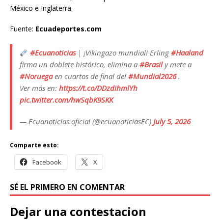
México e Inglaterra.
Fuente:
Ecuadeportes.com
#Ecuanoticias
| ¡Vikingazo mundial! Erling
#Haaland
firma un doblete histórico, elimina a
#Brasil
y mete a
#Noruega
en cuartos de final del
#Mundial2026
.
Ver más en:
https://t.co/DDzdihmlYh
pic.twitter.com/hwSqbK9SKK
— Ecuanoticias.oficial (@ecuanoticiasEC)
July 5, 2026
Comparte esto:
Facebook
X
SÉ EL PRIMERO EN COMENTAR
Dejar una contestacion