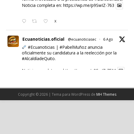
Noticia completa en:
https://wp.me/p9SwIZ-763
X
Ecuanoticias.oficial
@ecuanoticiasec
·
6 Ago
#Ecuanoticias
|
#PabelMuñoz
anuncia
oficialmente su candidatura a la reelección por la
#AlcaldíadeQuito
.
Noticia completa en:
https://wp.me/p9SwIZ-75M
1
X
Copyright © 2026 | Tema para WordPress de
MH Themes
Cargar más