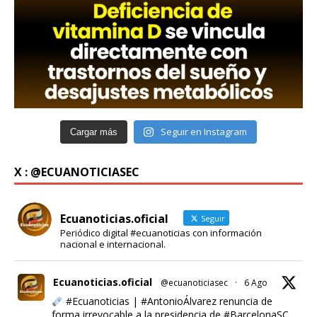
Seguir en Instagram
Cargar más
X : @ECUANOTICIASEC
Ecuanoticias.oficial
Seguir
Periódico digital #ecuanoticias con información
nacional e internacional.
Ecuanoticias.oficial
@ecuanoticiasec
·
6 Ago
#Ecuanoticias
|
#AntonioÁlvarez
renuncia de
forma irrevocable a la presidencia de
#BarcelonaSC
.