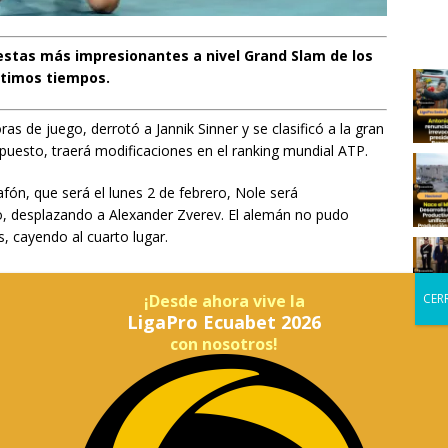
estas más impresionantes a nivel Grand Slam de los
ltimos tiempos.
s de juego, derrotó a Jannik Sinner y se clasificó a la gran
upuesto, traerá modificaciones en el ranking mundial ATP.
lafón, que será el lunes 2 de febrero, Nole será
, desplazando a Alexander Zverev. El alemán no pudo
s, cayendo al cuarto lugar.
280 puntos. En caso de ser campeón en la final del
¡Desde ahora vive la
80 unidades. Pese a la sumatoria, el serbio seguiría muy
LigaPro Ecuabet 2026
con nosotros!
ener la corona del 2024 y 2025, perdió 1200 puntos. Sin
 se moverá ya cuenta con 10300 unidades. Lo que si, aún
o el escalafón por un tiempo más. Tras la clasificación a la
egar a 13650 si es campeón.