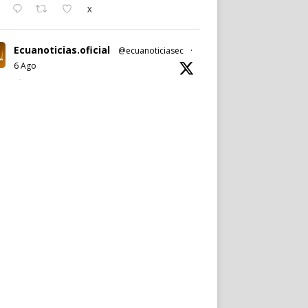
X
Ecuanoticias.oficial
@ecuanoticiasec
·
6 Ago
#Ecuanoticias
|
#PabelMuñoz
anuncia oficialmente su candidatura a la
reelección por la
#AlcaldíadeQuito
.
Noticia completa en:
https://wp.me/p9SwIZ-75M
1
X
Cargar más