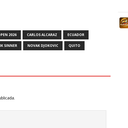
PEN 2026
CARLOS ALCARAZ
ECUADOR
IK SINNER
NOVAK DJOKOVIC
QUITO
ublicada.