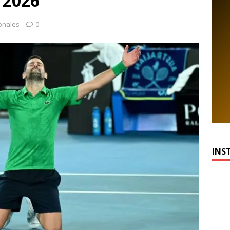
 2026
onales
0
INS