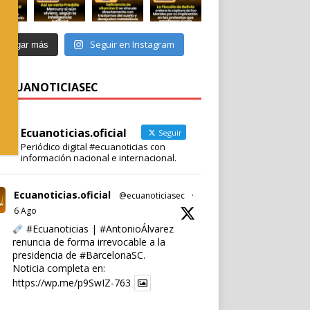
Seguir en Instagram
Cargar más
 @ECUANOTICIASEC
Ecuanoticias.oficial
Seguir
Periódico digital #ecuanoticias con
información nacional e internacional.
Ecuanoticias.oficial
@ecuanoticiasec
·
6 Ago
#Ecuanoticias
|
#AntonioÁlvarez
renuncia de forma irrevocable a la
presidencia de
#BarcelonaSC
.
Noticia completa en:
https://wp.me/p9SwIZ-763