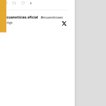
X
Ecuanoticias.oficial
@ecuanoticiasec
·
6 Ago
#Ecuanoticias
|
#PabelMuñoz
anuncia oficialmente su candidatura a la
reelección por la
#AlcaldíadeQuito
.
Noticia completa en:
https://wp.me/p9SwIZ-75M
1
X
Cargar más