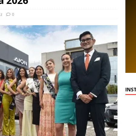
na 2026
iz
0
INS