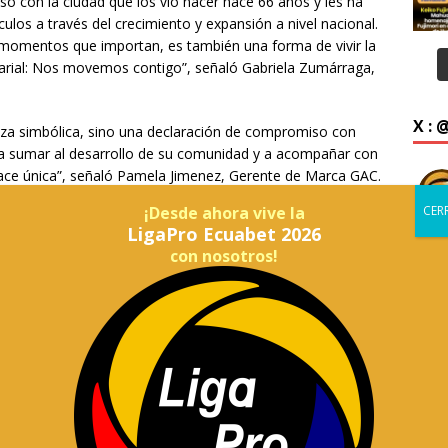
o con la ciudad que los vio nacer hace 66 años y les ha
ulos a través del crecimiento y expansión a nivel nacional.
momentos que importan, es también una forma de vivir la
arial: Nos movemos contigo”, señaló Gabriela Zumárraga,
X :
nza simbólica, sino una declaración de compromiso con
 a sumar al desarrollo de su comunidad y a acompañar con
hace única”, señaló Pamela Jimenez, Gerente de Marca GAC.
¡Desde ahora vive la
LigaPro Ecuabet 2026
con nosotros!