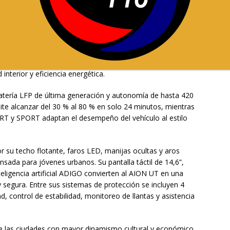
a Reina de Ambato durante su gestión es el AION UT, un
udio de GAC en Milán. Este hatchback urbano combina
pacio inteligente, ofreciendo una experiencia de
n una longitud total de 4.270 mm y una distancia entre
nterior y eficiencia energética.
atería LFP de última generación y autonomía de hasta 420
te alcanzar del 30 % al 80 % en solo 24 minutos, mientras
 y SPORT adaptan el desempeño del vehículo al estilo
 su techo flotante, faros LED, manijas ocultas y aros
nsada para jóvenes urbanos. Su pantalla táctil de 14,6”,
teligencia artificial ADIGO convierten al AION UT en una
y segura. Entre sus sistemas de protección se incluyen 4
, control de estabilidad, monitoreo de llantas y asistencia
de las ciudades con mayor dinamismo cultural y económico