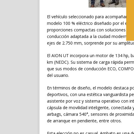
El vehículo seleccionado para acompañar a l
modelo 100 % eléctrico diseñado por el est
proporciones compactas con soluciones de es
conducción adaptada a la ciudad moderna. Co
ejes de 2.750 mm, sorprende por su amplitud i
El AION UT incorpora un motor de 134 hp, b
km (NEDC). Su sistema de carga rápida permi
que sus modos de conducción ECO, COMFORT
del usuario.
En términos de diseño, el modelo destaca por
deportivos, con una estética vanguardista pe
asistente por voz y sistema operativo con in
cápsula de movilidad inteligente, conectada 
airbags, cámara 540°, sensores de proximidad
de arranque en pendiente, entre otros.
Esta elección no es casual. Ambato es una 