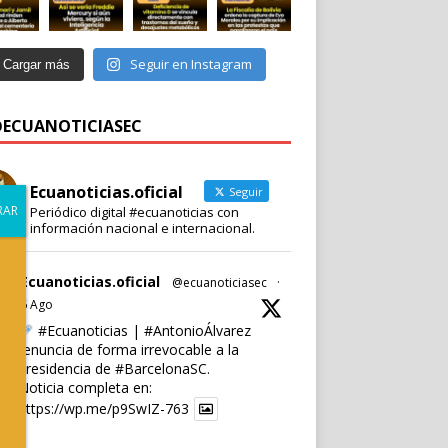
Seguir en Instagram
Cargar más
 @ECUANOTICIASEC
Ecuanoticias.oficial
Seguir
Periódico digital #ecuanoticias con
información nacional e internacional.
Ecuanoticias.oficial
@ecuanoticiasec
·
6 Ago
#Ecuanoticias
|
#AntonioÁlvarez
renuncia de forma irrevocable a la
presidencia de
#BarcelonaSC
.
Noticia completa en:
https://wp.me/p9SwIZ-763