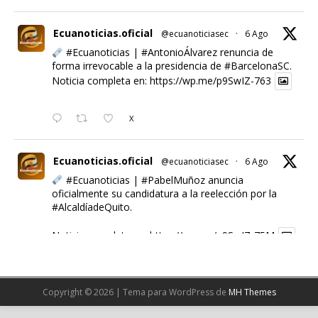
Ecuanoticias.oficial
@ecuanoticiasec
·
6 Ago
#Ecuanoticias
|
#AntonioÁlvarez
renuncia de
forma irrevocable a la presidencia de
#BarcelonaSC
.
Noticia completa en:
https://wp.me/p9SwIZ-763
X
Ecuanoticias.oficial
@ecuanoticiasec
·
6 Ago
#Ecuanoticias
|
#PabelMuñoz
anuncia
oficialmente su candidatura a la reelección por la
#AlcaldíadeQuito
.
Noticia completa en:
https://wp.me/p9SwIZ-75M
1
X
Copyright © 2026 | Tema para WordPress de
MH Themes
Cargar más