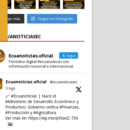
Seguir en Instagram
Cargar más
 @ECUANOTICIASEC
Ecuanoticias.oficial
Seguir
Periódico digital #ecuanoticias con
información nacional e internacional.
Ecuanoticias.oficial
@ecuanoticiasec
·
5 Ago
#Ecuanoticias
| Nace el
#Ministerio
de Desarrollo Económico y
Productivo: Gobierno unifica
#Finanzas
,
#Producción
y
#Agricultura
.
Ver más en:
https://wp.me/p9SwIZ-756