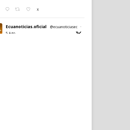
X
Ecuanoticias.oficial
@ecuanoticiasec
·
5 Ago
#Ecuanoticias
| Revolución
Ciudadana confirma a
#PabelMuñoz
y
David Norero para
#Quito
y
#Guayaquil
.
Ver más en:
https://wp.me/p9SwIZ-750
X
Cargar más