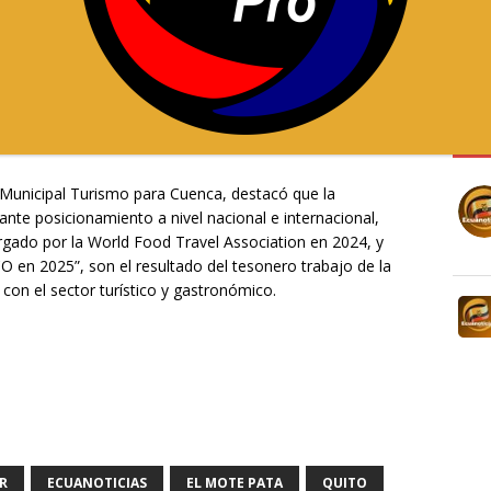
to Cuenca Destino Gastronómico, impulsado por la
omo parte de su estrategia de posicionamiento de la
o de alto valor.
ural, dinamizar la economía local y consolidar a Cuenca
X :
ar la visibilidad internacional de la ciudad.
 Municipal Turismo para Cuenca, destacó que la
te posicionamiento a nivel nacional e internacional,
gado por la World Food Travel Association en 2024, y
 en 2025”, son el resultado del tesonero trabajo de la
con el sector turístico y gastronómico.
R
ECUANOTICIAS
EL MOTE PATA
QUITO