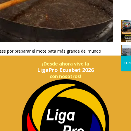
nness por preparar el mote pata más grande del mundo
¡Desde ahora vive la
nicipales, la academia, los mercados y emprendedores tuvo
LigaPro Ecuabet 2026
 de febrero el Record Guinness de “El Mote pata más
con nosotros!
ancisco por las fiestas de Carnaval, con la presencia de
cada detalle, desde la preparación hasta la forma como se
 de manos de Natalia Ramírez, representante de Record
todas las voluntades y espíritu que se unieron para
presó Zamora.