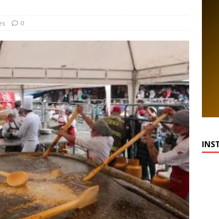
es
0
INS