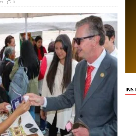
es
0
INS