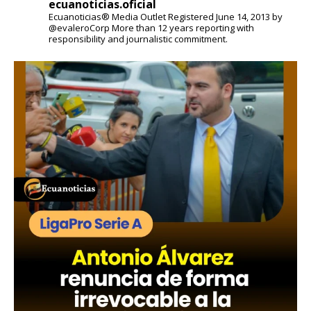
ecuanoticias.oficial
Ecuanoticias® Media Outlet
Registered June 14, 2013 by
@evaleroCorp
More than 12 years reporting with
responsibility and journalistic commitment.