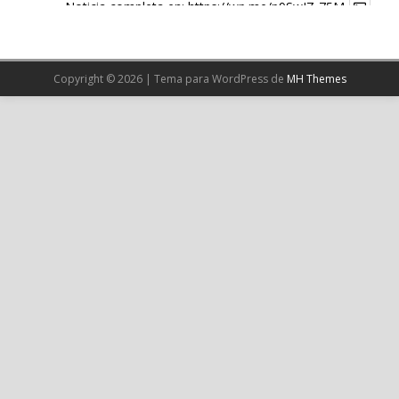
Noticia completa en:
https://wp.me/p9SwIZ-75M
1
X
Copyright © 2026 | Tema para WordPress de
MH Themes
Cargar más