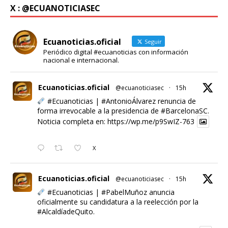
X : @ECUANOTICIASEC
Ecuanoticias.oficial
Seguir
Periódico digital #ecuanoticias con información
nacional e internacional.
Ecuanoticias.oficial
@ecuanoticiasec
·
15h
#Ecuanoticias
|
#AntonioÁlvarez
renuncia de
forma irrevocable a la presidencia de
#BarcelonaSC
.
Noticia completa en:
https://wp.me/p9SwIZ-763
X
Ecuanoticias.oficial
@ecuanoticiasec
·
15h
#Ecuanoticias
|
#PabelMuñoz
anuncia
oficialmente su candidatura a la reelección por la
#AlcaldíadeQuito
.