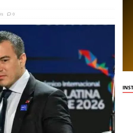
es
0
INS