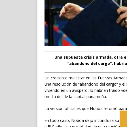
Una supuesta crisis armada, otra en
“abandono del cargo”, habría
Un creciente malestar en las Fuerzas Armada
una resolución de “abandono del cargo” y el
viviendo en un avispero, lo habrían traído «
media desde la capital panameña.
La versión oficial es que Noboa retornó para
En todo caso, Noboa dejó inconclusa su age
y El Caribe y la posibilidad de una reunión c