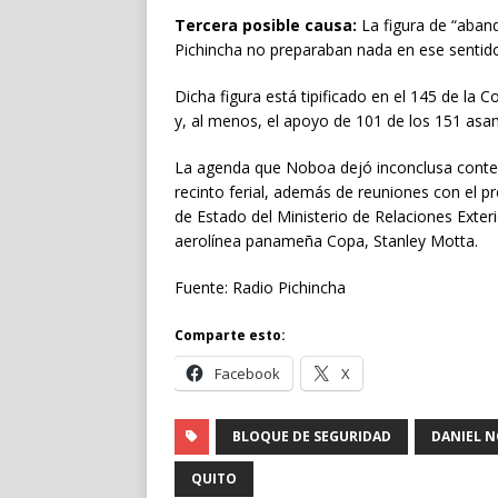
Tercera posible causa:
La figura de “aband
Pichincha no preparaban nada en ese sentid
Dicha figura está tipificado en el 145 de la C
y, al menos, el apoyo de 101 de los 151 as
La agenda que Noboa dejó inconclusa contem
recinto ferial, además de reuniones con el p
de Estado del Ministerio de Relaciones Exterior
aerolínea panameña Copa, Stanley Motta.
Fuente: Radio Pichincha
Comparte esto:
Facebook
X
BLOQUE DE SEGURIDAD
DANIEL 
QUITO