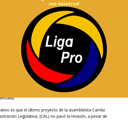
con nosotros!
rnas, Las Fuerzas Armadas habrían expresado su malestar
ntes de fuerza.
X :
enadas vía Decreto Ejecutivo, según los militares,
soluto directo de la institucionalidad armada.
ando, también, que se revisen las estrategias para
ficialismo tiene abiertos varios frentes internos.
 disputas entre las cabezas visibles en la Asamblea Nacional
, Valentina Centeno y Rosie Torres, quienes tendrían
e supuesta vinculación de Torres con personas cercanas a
anizada.
slativo es que el último proyecto de la asambleísta Camila
ración Legislativa, (CAL) no pasó la revisión, a pesar de