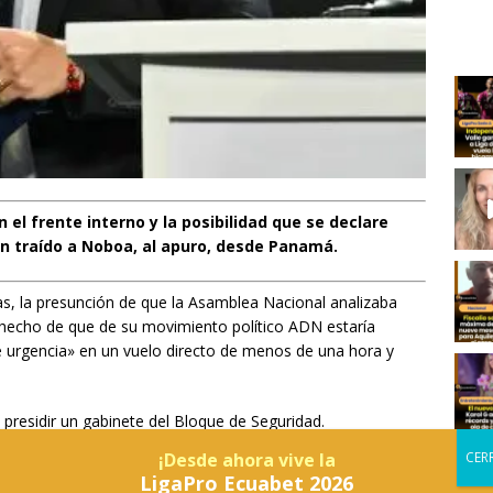
 el frente interno y la posibilidad que se declare
n traído a Noboa, al apuro, desde Panamá.
s, la presunción de que la Asamblea Nacional analizaba
 hecho de que de su movimiento político ADN estaría
de urgencia» en un vuelo directo de menos de una hora y
 presidir un gabinete del Bloque de Seguridad.
¡Desde ahora vive la
nda en el Foro Económico Internacional de América Latina
LigaPro Ecuabet 2026
on Gustavo Petro, presidente de Colombia en plena crisis de