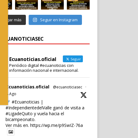
Seguir en Instagram
Cargar más
 @ECUANOTICIASEC
Ecuanoticias.oficial
Seguir
Periódico digital #ecuanoticias con
información nacional e internacional.
Ecuanoticias.oficial
@ecuanoticiasec
·
8 Ago
#Ecuanoticias
|
#IndependientedelValle
ganó de visita a
#LigadeQuito
y vuela hacia el
bicampeonato.
Ver más en.
https://wp.me/p9SwIZ-76a