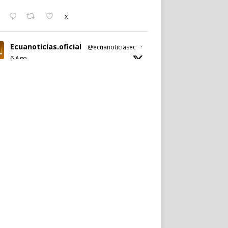
X
Ecuanoticias.oficial
@ecuanoticiasec
·
6 Ago
#Ecuanoticias
|
#AntonioÁlvarez
renuncia de forma irrevocable a la
presidencia de
#BarcelonaSC
.
Noticia completa en:
https://wp.me/p9SwIZ-763
X
Cargar más